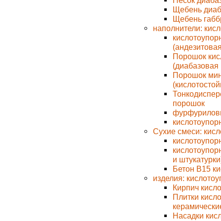
Песок диаба
Щебень диаб
Щебень габб
наполнители: кис
кислотоупор
(андезитовая
Порошок кис
(диабазовая 
Порошок мин
(кислотостой
Тонкодиспер
порошок
фурфурилов
кислотоупор
Сухие смеси: кисл
кислотоупорн
кислотоупорн
и штукатурки
Бетон В15 к
изделия: кислотоу
Кирпич кисл
Плитки кисл
керамически
Насадки кис