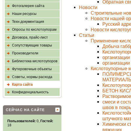
Обратная св
Фотогалерея сайта
Новости
Строительные нов
Наши ресурсы
Новости нашей ор
Техн.документация
Русский адр
Новости кислото
Опросы по кислотоупорам
Статьи
Договора, прайс-лист
Применение кисл
Сопутствующие товары
Добыча габб
Кислотоупор
Производители
организации
Библиотека кислотоупоров
организации
Кислотоупорные 
Футеровочные объекты
ПОЛИМЕРС
Советы, нормы расхода
МАТЕРИАЛ
Карта сайта
Кислотоупор
БЕТОН КИ
Конфиденциальность
Растворимое
смеси и сос
швов в покр
СЕЙЧАС НА САЙТЕ
Кислотостой
штучного ма
Пользователей:
0,
Гостей:
Химически с
18
вяжущих