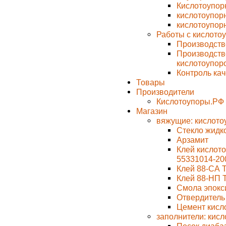
Кислотоупор
кислотоупорн
кислотоупорн
Работы с кислото
Производств
Производств
кислотоупор
Контроль ка
Товары
Производители
Кислотоупоры.РФ
Магазин
вяжущие: кислото
Стекло жидк
Арзамит
Клей кислото
55331014-20
Клей 88-СА 
Клей 88-НП 
Смола эпокс
Отвердитель
Цемент кисл
заполнители: кис