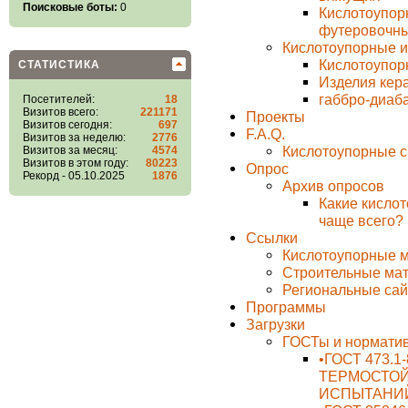
Поисковые боты:
0
Кислотоупор
футеровочны
Кислотоупорные и
Кислотоупор
СТАТИСТИКА
Изделия кер
габбро-диаб
Посетителей:
18
Визитов всего:
221171
Проекты
Визитов сегодня:
697
F.A.Q.
Визитов за неделю:
2776
Кислотоупорные с
Визитов за месяц:
4574
Визитов в этом году:
80223
Опрос
Рекорд - 05.10.2025
1876
Архив опросов
Какие кисло
чаще всего?
Ссылки
Кислотоупорные м
Строительные ма
Региональные са
Программы
Загрузки
ГОСТы и норматив
•ГОСТ 473.
ТЕРМОСТОЙ
ИСПЫТАНИ