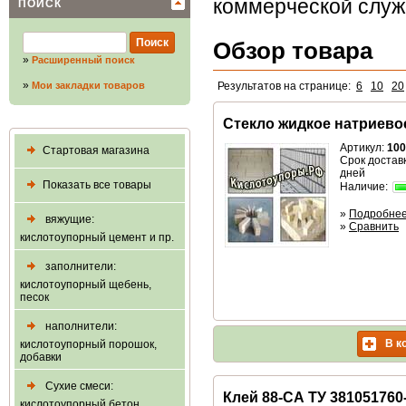
коммерческой слу
ПОИСК
Обзор товара
»
Расширенный поиск
»
Мои закладки товаров
Результатов на странице:
6
10
20
Стекло жидкое натриево
Артикул:
100
Стартовая магазина
Срок доставк
дней
Показать все товары
Наличие:
»
Подробне
вяжущие:
»
Сравнить
кислотоупорный цемент и пр.
заполнители:
кислотоупорный щебень,
песок
наполнители:
В к
кислотоупорный порошок,
добавки
Сухие смеси:
Клей 88-СА ТУ 381051760
кислотоупорный бетон,