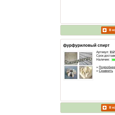
В к
фурфуриловый спирт
Артикул:
112
Срок доставк
Наличие:
»
Подробне
»
Сравнить
В к