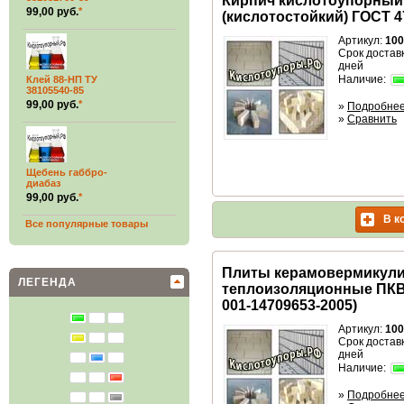
Кирпич кислотоупорный
99,00 руб.
*
(кислотостойкий) ГОСТ 4
Артикул:
100
Срок доставк
дней
Наличие:
Клей 88-НП ТУ
38105540-85
99,00 руб.
*
»
Подробне
»
Сравнить
Щебень габбро-
диабаз
99,00 руб.
*
В к
Все популярные товары
Плиты керамовермикул
ЛЕГЕНДА
теплоизоляционные ПКВЛ
001-14709653-2005)
Артикул:
100
Срок доставк
дней
Наличие:
»
Подробне