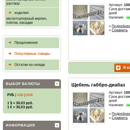
раствор
Артикул:
100
Срок доставк
изделия:
дней
Наличие:
кислотоупорный кирпич,
плитка, насадки
»
Подробне
»
Сравнить
Предложения
Популярные товары
Остатки на складе
В к
ВЫБОР ВАЛЮТЫ
Щебень габбро-диабаз
Артикул:
100
РУБ
|
|
USD
EUR
Срок доставк
дней
1 $ = 30,03 руб.
Наличие:
1 € = 30,03 руб.
»
Подробне
»
Сравнить
ИНФОРМАЦИЯ