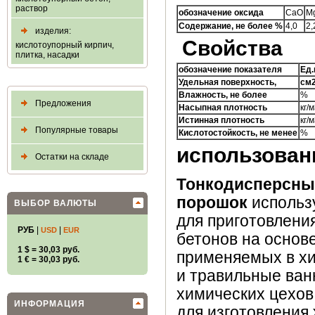
раствор
обозначение оксида
CaO
M
Содержание, не более %
4,0
2,
изделия:
Свойства
кислотоупорный кирпич,
плитка, насадки
обозначение показателя
Ед.
Удельная поверхность,
см2
Влажность, не более
%
Предложения
Насыпная плотность
кг/
Истинная плотность
кг/
Популярные товары
Кислотостойкость, не менее
%
использован
Остатки на складе
Тонкодисперсны
порошок
использ
ВЫБОР ВАЛЮТЫ
для приготовления
РУБ
|
|
USD
EUR
бетонов на основ
1 $ = 30,03 руб.
применяемых в хи
1 € = 30,03 руб.
и травильные ван
химических цехов,
ИНФОРМАЦИЯ
для изготовления