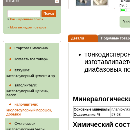
ПОИСК
Включ
руб.)
»
Расширенный поиск
Мин
»
Мои закладки товаров
Детали
Подобные това
Стартовая магазина
тонкодисперсн
Показать все товары
изготавливает
диабазовых по
вяжущие:
кислотоупорный цемент и пр.
заполнители:
кислотоупорный щебень,
песок
Минералогическ
наполнители:
Основные минералы
плагиокла
кислотоупорный порошок,
добавки
Содержание, %
57-68
Химический сост
Сухие смеси:
кислотоупорный бетон,