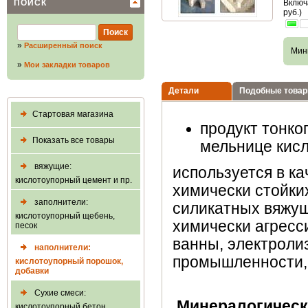
ПОИСК
Включ
руб.)
»
Расширенный поиск
Мин
»
Мои закладки товаров
Детали
Подобные това
Стартовая магазина
продукт тонко
Показать все товары
мельнице кисл
вяжущие:
используется в к
кислотоупорный цемент и пр.
химически стойки
заполнители:
силикатных вяжущ
кислотоупорный щебень,
химически агресс
песок
ванны, электроли
наполнители:
промышленности, 
кислотоупорный порошок,
добавки
Сухие смеси:
Минералогическ
кислотоупорный бетон,