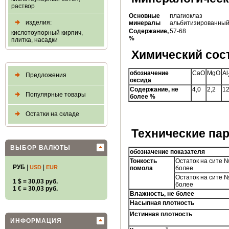
раствор
Основные
плагиоклаз
изделия:
минералы
альбитизированны
Содержание,
57-68
кислотоупорный кирпич,
%
плитка, насадки
Химический сос
обозначение
CaO
MgO
Al
Предложения
оксида
Содержание, не
4,0
2,2
12
Популярные товары
более %
Остатки на складе
Технические па
ВЫБОР ВАЛЮТЫ
обозначение показателя
Тонкость
Остаток на сите №
РУБ
|
|
USD
EUR
помола
более
Остаток на сите №
1 $ = 30,03 руб.
более
1 € = 30,03 руб.
Влажность, не более
Насыпная плотность
Истинная плотность
ИНФОРМАЦИЯ