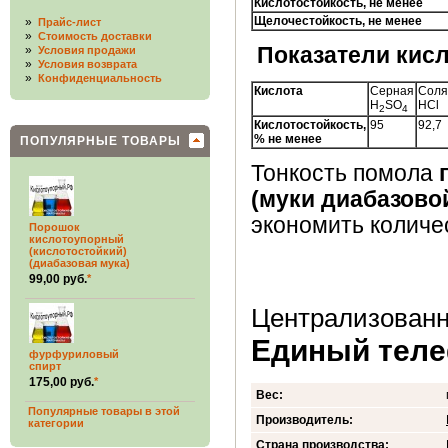
Кислотостойкость, не менее
Щелочестойкость, не менее
»
Прайс-лист
»
Стоимость доставки
»
Показатели кисл
Условия продажи
»
Условия возврата
»
Конфиденциальность
Кислота
Серная
Соля
H
SO
HCl
2
4
Кислотостойкость,
95
92,7
% не менее
ПОПУЛЯРНЫЕ ТОВАРЫ
Тонкость помола
(муки диабазов
экономить количе
Порошок
кислотоупорный
(кислотостойкий)
(диабазовая мука)
99,00 руб.
*
Централизованн
Единый телеф
фурфуриловый
спирт
175,00 руб.
*
Вес:
Популярные товары в этой
Производитель:
категории
Страна производства: