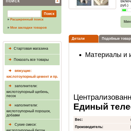
ПОИСК
Включ
руб.)
»
Расширенный поиск
Мин
»
Мои закладки товаров
Детали
Подобные това
Стартовая магазина
Материалы и 
Показать все товары
вяжущие:
кислотоупорный цемент и пр.
заполнители:
кислотоупорный щебень,
Централизованн
песок
Единый телеф
наполнители:
кислотоупорный порошок,
добавки
Вес:
Сухие смеси:
Производитель:
кислотоупорный бетон,