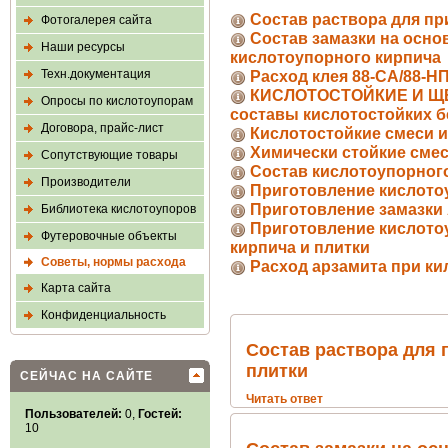
Состав раствора для п
Фотогалерея сайта
Состав замазки на осно
Наши ресурсы
кислотоупорного кирпича
Техн.документация
Расход клея 88-СА/88-Н
КИСЛОТОСТОЙКИЕ И ЩЕ
Опросы по кислотоупорам
составы кислотостойких 
Договора, прайс-лист
Кислотостойкие смеси 
Химически стойкие сме
Сопутствующие товары
Состав кислотоупорног
Производители
Приготовление кислото
Приготовление замазки 
Библиотека кислотоупоров
Приготовление кислотоу
Футеровочные объекты
кирпича и плитки
Советы, нормы расхода
Расход арзамита при ки
Карта сайта
Конфиденциальность
Состав раствора для
плитки
СЕЙЧАС НА САЙТЕ
Читать ответ
Пользователей:
0,
Гостей:
10