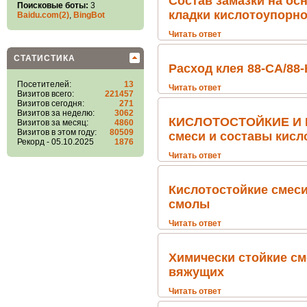
Состав замазки на ос
Поисковые боты:
3
кладки кислотоупорно
Baidu.com(2)
,
BingBot
Читать ответ
СТАТИСТИКА
Расход клея 88-СА/88
Посетителей:
13
Читать ответ
Визитов всего:
221457
Визитов сегодня:
271
Визитов за неделю:
3062
КИСЛОТОСТОЙКИЕ И
Визитов за месяц:
4860
Визитов в этом году:
80509
смеси и составы кисл
Рекорд - 05.10.2025
1876
Читать ответ
Кислотостойкие смеси
смолы
Читать ответ
Химически стойкие см
вяжущих
Читать ответ