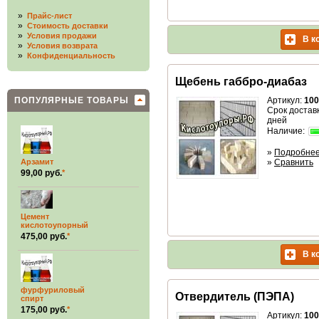
»
Прайс-лист
»
Стоимость доставки
»
Условия продажи
В к
»
Условия возврата
»
Конфиденциальность
Щебень габбро-диабаз
ПОПУЛЯРНЫЕ ТОВАРЫ
Артикул:
100
Срок доставк
дней
Наличие:
»
Подробне
Арзамит
»
Сравнить
99,00 руб.
*
Цемент
кислотоупорный
475,00 руб.
*
В к
фурфуриловый
Отвердитель (ПЭПА)
спирт
175,00 руб.
*
Артикул:
100