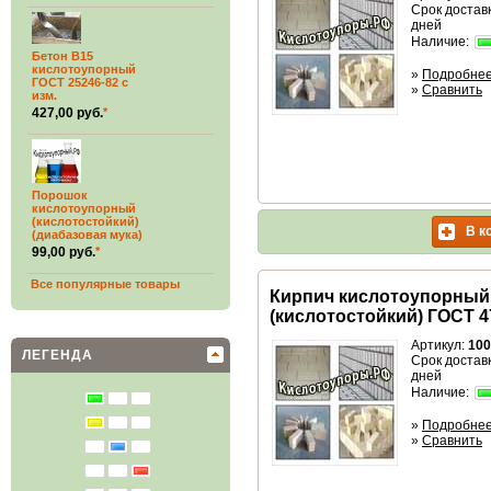
Срок доставк
дней
Наличие:
Бетон В15
кислотоупорный
»
Подробне
ГОСТ 25246-82 с
»
Сравнить
изм.
427,00 руб.
*
Порошок
кислотоупорный
(кислотостойкий)
В к
(диабазовая мука)
99,00 руб.
*
Все популярные товары
Кирпич кислотоупорный
(кислотостойкий) ГОСТ 4
Артикул:
100
ЛЕГЕНДА
Срок доставк
дней
Наличие:
»
Подробне
»
Сравнить