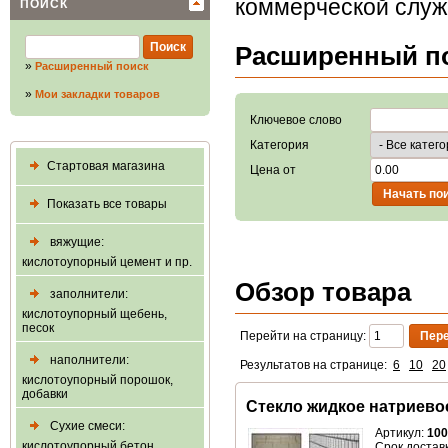
коммерческой слу
ПОИСК
Расширенный п
»
Расширенный поиск
»
Мои закладки товаров
Ключевое слово
Категория
Стартовая магазина
Цена от
Показать все товары
вяжущие:
кислотоупорный цемент и пр.
Обзор товара
заполнители:
кислотоупорный щебень,
песок
Перейти на страницу:
наполнители:
Результатов на странице:
6
10
20
кислотоупорный порошок,
добавки
Стекло жидкое натриево
Сухие смеси:
Артикул:
100
кислотоупорный бетон,
Срок доставк